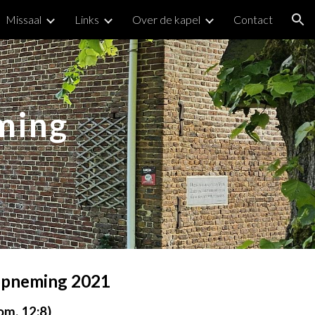
Missaal
Links
Over de kapel
Contact
ion
ming
lopneming 202
1
om. 12:8)