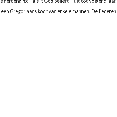
ze herdenking
−
als 't God belieft
−
uit tot volgend jaar.
 een Gregoriaans koor van enkele mannen. De liederen