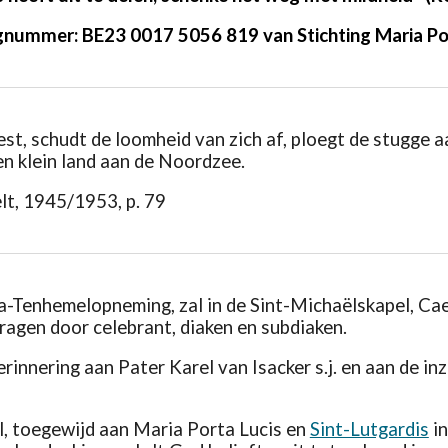
nummer: BE23 0017 5056 819 van Stichting Maria Po
st, schudt de loomheid van zich af, ploegt de stugge a
en klein land aan de Noordzee.
elt, 1945/1953, p. 79
-Tenhemelopneming, zal in de Sint-Michaëlskapel, Cael
agen door celebrant, diaken en subdiaken.
innering aan Pater Karel van Isacker s.j. en aan de in
, toegewijd aan Maria Porta Lucis en
Sint-Lutgardis
in