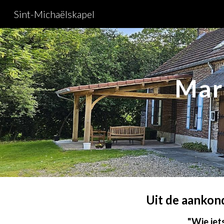
Sint-Michaëlskapel
Sk
Mar
Uit de aankon
"Wie iet