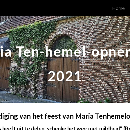
Home
ip to main content
Skip to navigat
ia Ten-hemel-opne
2021
diging van het feest van Maria Tenheme
s heeft uit te delen, schenke het weg met mildheid" (R